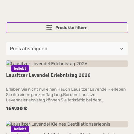
Produkte filtern
beliebt
Lausitzer Lavendel Erlebnistag 2026
Erleben Sie nicht nur einen Hauch Lausitzer Lavendel - erleben
Sie ihn einen ganzen Tag lang.Bei dem Lausitzer
Lavendelerlebnistag können Sie tatkräftig bei dem
Herstellungsprozess des wertvollen ätherischen Öls mitwirken
169,00 €
Regulärer Preis:
und erhalten einen einmaligen Einblick in unseren
Lavendelanbau. Bei einer Feldführung erfahren Sie viel
Interessantes rund um den Lavendel. Gemeinsam ernten wir die
Blüten und destillieren diese. Sie erhalten ein kleines
beliebt
Fläschchen Ihres eigenen Öls zum Mitnehmen.Der Genuss darf