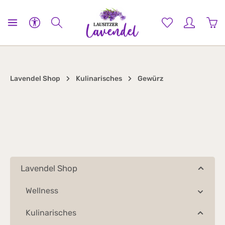
alt springen
Werkzeugleiste anzeigen
War
Lavendel Shop
Kulinarisches
Gewürz
Lavendel Shop
Wellness
Kulinarisches