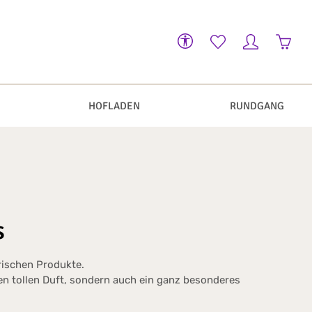
Werkzeugleiste anzeigen
Warenk
HOFLADEN
RUNDGANG
s
arischen Produkte.
nen tollen Duft, sondern auch ein ganz besonderes