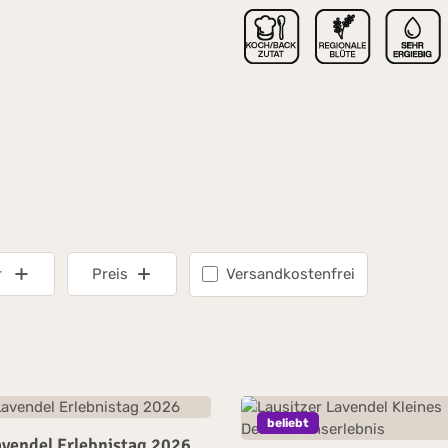
Filter hinzufügen: Versandkoste
r
Preis
Versandkostenfrei
beliebt
avendel Erlebnistag 2026