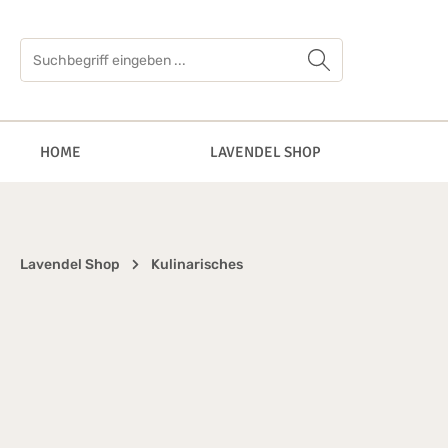
springen
Zur Hauptnavigation springen
HOME
LAVENDEL SHOP
Lavendel Shop
Kulinarisches