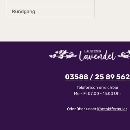
Geschenk.Begi
StundenAnmel
Rundgang
28.06.2026Min
Teilnehmerzah
Agrargenossen
Thälmann-Stra
SeeNach dem 
Stornierungss
wir Ihre persö
dass bei Nicht
Mindestteilneh
Lavendelerleb
Gründen leide
erhalten dann 
03588 / 25 89 562
Kaufpreis erst
diesem Tag te
Person an Ihr
Telefonisch erreichbar
Eine kostenfre
Mo - Fr 07:00 - 15:00 Uhr
28.06.2026 mög
limitierten Pl
Sie uns das bi
Oder über unser
Kontaktformular
.
So können wir 
storniert wurd