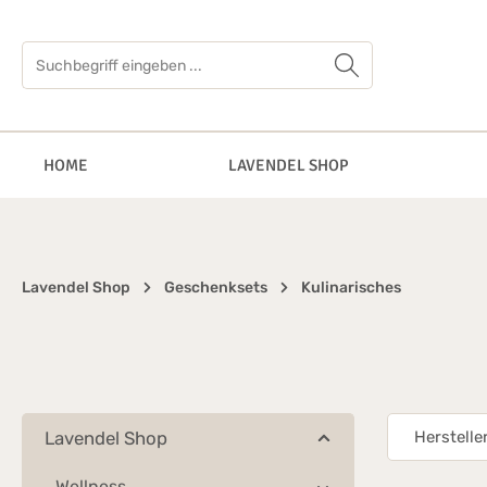
springen
Zur Hauptnavigation springen
HOME
LAVENDEL SHOP
Lavendel Shop
Geschenksets
Kulinarisches
Lavendel Shop
Herstelle
Wellness