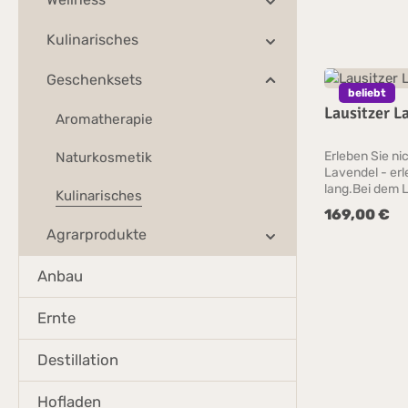
Kulinarisches
Geschenksets
beliebt
Lausitzer L
Aromatherapie
Erleben Sie ni
Naturkosmetik
Lavendel - erl
lang.Bei dem 
Kulinarisches
können Sie tat
169,00 €
Regulärer Prei
Herstellungsp
Agrarprodukte
ätherischen Öl
einmaligen Ein
Bei einer Feld
Anbau
Interessantes
Gemeinsam ern
Ernte
destillieren di
Fläschchen Ih
Mitnehmen.Der
Destillation
auf keinen Fall
verschieden ku
Hofladen
vor.Für Lavend