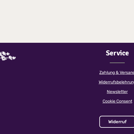
nn: 13:00 UhrDauer: ca. 6
deschluss:
destteilnehmerzahl: 6 max.
l: 15Veranstaltungsort:
schaft See eG, Ernst-
ße 29, 02906 Niesky OT
Anmelde- und
chluss (28.06.2026) versenden
nliche Karte.Bitte beachten Sie,
Service
erreichen der
merzahl, der Lausitzer
nistag aus organisatorischen
r abgesagt werden muss. Sie
Zahlung & Versan
selbstverständlich den vollen
attet.Können Sie nicht selbst an
Widerrufsbelehrun
ilnehmen, kann eine andere
er Stelle den Workshop besuchen.
Newsletter
ie Stornierung ist bis zum
lich. Sollten Sie keinen der
Cookie Consent
ätze mehr buchen können, teilen
tte über das Kontaktformular mit.
Sie vormerken, falls Plätze
Widerruf
en.