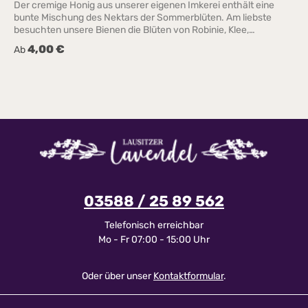
Der cremige Honig aus unserer eigenen Imkerei enthält eine
bunte Mischung des Nektars der Sommerblüten. Am liebste
besuchten unsere Bienen die Blüten von Robinie, Klee,
Kornblume, Kastanie, Mohn und Ginster.
4,00 €
Regulärer Preis:
Ab
03588 / 25 89 562
Telefonisch erreichbar
Mo - Fr 07:00 - 15:00 Uhr
Oder über unser
Kontaktformular
.