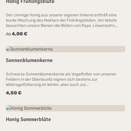
Honig Frühlingsblüte
Der cremige Honig aus unserer eigenen Imkerei enthält eine
bunte Mischung des Nektars der Frühlingsblüten. Am liebste
besuchten unsere Bienen die Blüten von Raps, Löwenzahn,
Obstblüte, Flieder, Weide und Ahorn.
4,00 €
Regulärer Preis:
Ab
Sonnenblumenkerne
Schwarze Sonnenblumenkerne als Vogelfutter von unseren
Feldern in der Oberlausitz eignen sich bestens zur
Wildvogelfütterung im Winter, aber auch zur
Ganzfahresfütterung oder für Tauben. Trocken lagern.
4,50 €
Regulärer Preis:
Honig Sommerblüte